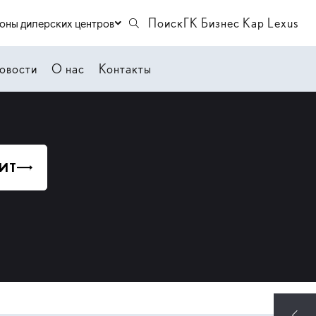
оны дилерских центров
Поиск
ГК Бизнес Кар Lexus
овости
О нас
Контакты
ИТ