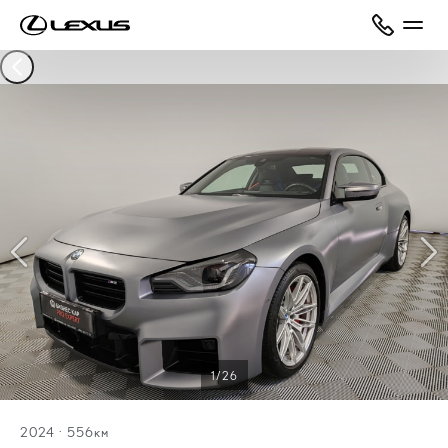
1/26
2024
·
556км