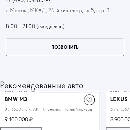
+7 (495) 154-85-97
г. Москва, МКАД, 26-й километр, вл.5, стр. 3
8:00 – 21:00 (ежедневно)
ПОЗВОНИТЬ
Рекомендованные авто
2023
·
60 379 км
2020
·
67 
BMW M3
LEXUS 
3 л (530 л.с.), АКПП, бензин, Полный привод
5.7 л (36
9 400 000 ₽
8 900 0